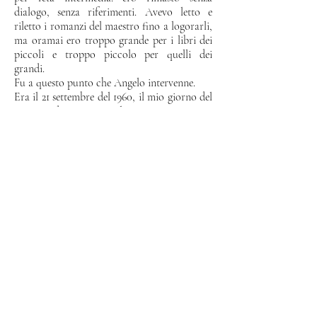
dialogo, senza riferimenti. Avevo letto e
riletto i romanzi del maestro fino a logorarli,
ma oramai ero troppo grande per i libri dei
piccoli e troppo piccolo per quelli dei
grandi.
Fu a questo punto che Angelo intervenne.
Era il 21 settembre del 1960, il mio giorno del
mio quindicesimo compleanno.
Anche lui, senza farsi notare, mi aveva
tenuto d’occhio. La sua era una presenza
vigile, ma non percepibile, operativa senza
essere oberante. Non mi aveva mai fatto
pesare la sua autorità, in nessun modo. Per
gli studi io non avevo bisogno di richiami: mi
piaceva imparare e i miei voti a scuola lo
dimostravano.
C’erano però - com’è normale
nell’adolescenza - dei piccoli “sbandamenti”.
All’occorrenza, proprio come il maestro
Rosso, per rimettermi in carreggiata usava
anch’egli l’arte del dialogo, che applicava con
maestria.