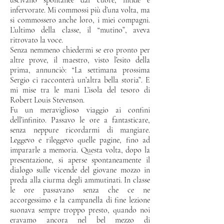
uscivano spontanee dal cuore, nitide e
infervorate. Mi commossi più d’una volta, ma
si commossero anche loro, i miei compagni.
L’ultimo della classe, il “mutino”, aveva
ritrovato la voce.
Senza nemmeno chiedermi se ero pronto per
altre prove, il maestro, visto l’esito della
prima, annunciò: “La settimana prossima
Sergio ci racconterà un’altra bella storia”. E
mi mise tra le mani L’isola del tesoro di
Robert Louis Stevenson.
Fu un meraviglioso viaggio ai confini
dell’infinito. Passavo le ore a fantasticare,
senza neppure ricordarmi di mangiare.
Leggevo e rileggevo quelle pagine, fino ad
impararle a memoria. Questa volta, dopo la
presentazione, si aperse spontaneamente il
dialogo sulle vicende del giovane mozzo in
preda alla ciurma degli ammutinati. In classe
le ore passavano senza che ce ne
accorgessimo e la campanella di fine lezione
suonava sempre troppo presto, quando noi
eravamo ancora nel bel mezzo di