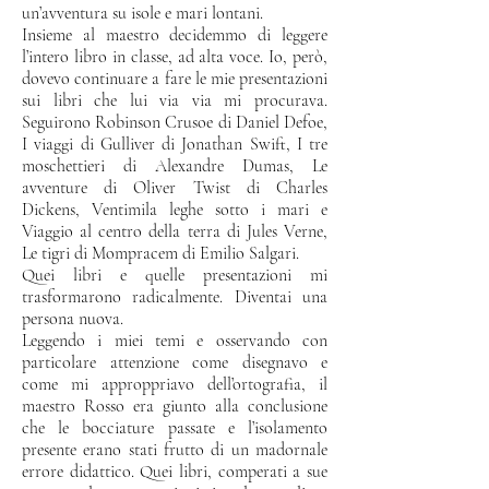
un’avventura su isole e mari lontani.
Insieme al maestro decidemmo di leggere
l’intero libro in classe, ad alta voce. Io, però,
dovevo continuare a fare le mie presentazioni
sui libri che lui via via mi procurava.
Seguirono Robinson Crusoe di Daniel Defoe,
I viaggi di Gulliver di Jonathan Swift, I tre
moschettieri di Alexandre Dumas, Le
avventure di Oliver Twist di Charles
Dickens, Ventimila leghe sotto i mari e
Viaggio al centro della terra di Jules Verne,
Le tigri di Mompracem di Emilio Salgari.
Quei libri e quelle presentazioni mi
trasformarono radicalmente. Diventai una
persona nuova.
Leggendo i miei temi e osservando con
particolare attenzione come disegnavo e
come mi approppriavo dell’ortografia, il
maestro Rosso era giunto alla conclusione
che le bocciature passate e l’isolamento
presente erano stati frutto di un madornale
errore didattico. Quei libri, comperati a sue