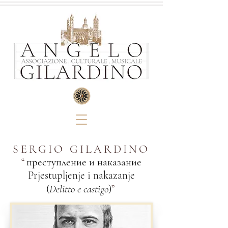
SERGIO GILARDINO
“
преступление и наказание
Prjestupljenje i nakazanje
(
Delitto e castigo
)
”