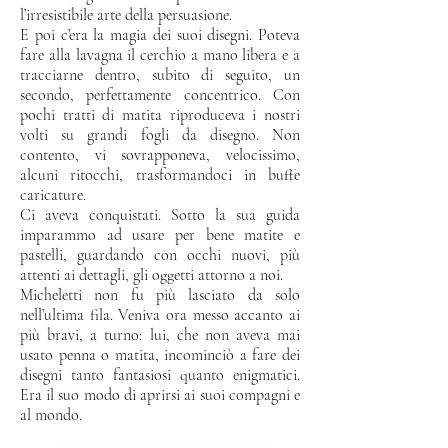
l’irresistibile arte della persuasione.
E poi c’era la magia dei suoi disegni. Poteva
fare alla lavagna il cerchio a mano libera e a
tracciarne dentro, subito di seguito, un
secondo, perfettamente concentrico. Con
pochi tratti di matita riproduceva i nostri
volti su grandi fogli da disegno. Non
contento, vi sovrapponeva, velocissimo,
alcuni ritocchi, trasformandoci in buffe
caricature.
Ci aveva conquistati. Sotto la sua guida
imparammo ad usare per bene matite e
pastelli, guardando con occhi nuovi, più
attenti ai dettagli, gli oggetti attorno a noi.
Micheletti non fu più lasciato da solo
nell’ultima fila. Veniva ora messo accanto ai
più bravi, a turno: lui, che non aveva mai
usato penna o matita, incominciò a fare dei
disegni tanto fantasiosi quanto enigmatici.
Era il suo modo di aprirsi ai suoi compagni e
al mondo.