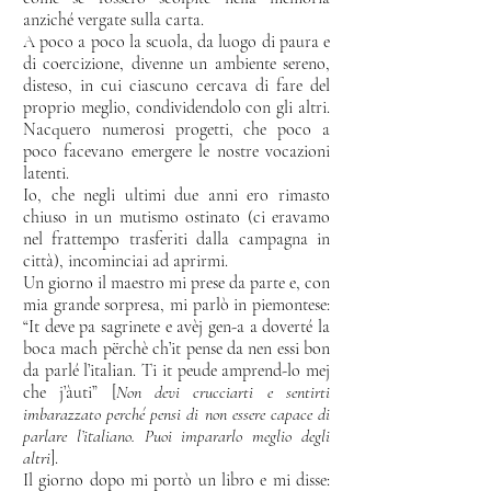
anziché vergate sulla carta.
A poco a poco la scuola, da luogo di paura e
di coercizione, divenne un ambiente sereno,
disteso, in cui ciascuno cercava di fare del
proprio meglio, condividendolo con gli altri.
Nacquero numerosi progetti, che poco a
poco facevano emergere le nostre vocazioni
latenti.
Io, che negli ultimi due anni ero rimasto
chiuso in un mutismo ostinato (ci eravamo
nel frattempo trasferiti dalla campagna in
città), incominciai ad aprirmi.
Un giorno il maestro mi prese da parte e, con
mia grande sorpresa, mi parlò in piemontese:
“It deve pa sagrinete e avèj gen-a a doverté la
boca mach përchè ch’it pense da nen essi bon
da parlé l’italian. Ti it peude amprend-lo mej
che j’àuti” [
Non devi crucciarti e sentirti
imbarazzato perché pensi di non essere capace di
parlare l’italiano. Puoi impararlo meglio degli
altri
].
Il giorno dopo mi portò un libro e mi disse: