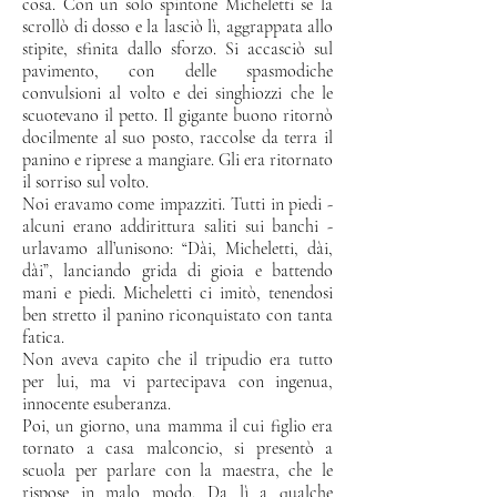
cosa. Con un solo spintone Micheletti se la
scrollò di dosso e la lasciò lì, aggrappata allo
stipite, sfinita dallo sforzo. Si accasciò sul
pavimento, con delle spasmodiche
convulsioni al volto e dei singhiozzi che le
scuotevano il petto. Il gigante buono ritornò
docilmente al suo posto, raccolse da terra il
panino e riprese a mangiare. Gli era ritornato
il sorriso sul volto.
Noi eravamo come impazziti. Tutti in piedi -
alcuni erano addirittura saliti sui banchi -
urlavamo all’unisono: “Dài, Micheletti, dài,
dài”, lanciando grida di gioia e battendo
mani e piedi. Micheletti ci imitò, tenendosi
ben stretto il panino riconquistato con tanta
fatica.
Non aveva capito che il tripudio era tutto
per lui, ma vi partecipava con ingenua,
innocente esuberanza.
Poi, un giorno, una mamma il cui figlio era
tornato a casa malconcio, si presentò a
scuola per parlare con la maestra, che le
rispose in malo modo.
Da lì a qualche