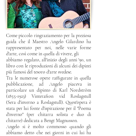
Come piccolo ringraziamento per la preziosa
guida che il
Maestro Angelo Gilardino ha
rappresentato per noi, nelle
varie forme
d'arte, così come in quella di vivere, gli
abbiamo regalato, all'inizio degli anni '90, un
libro con le
riproduzioni di alcuni dei dipinti
più famosi del tesoro d'arte
svedese.
Tra le numerose opere raffigurate in quella
pubblicazione,
ad Angelo piaceva in
particolare un dipinto di Karl
Nordström
(1855-1923)
Vinterafton vid Roslagstull
(Sera
d'inverno a Roslagstull). Quest'opera è
stata per lui fonte
d'ispirazione per il "Poema
d'nverno" (per chitarra solista
e duo di
chitarre) dedicata a Bengt Magnusson.
Angelo si è molto commosso quando gli
abbiamo detto che
nei giorni in cui lui ha