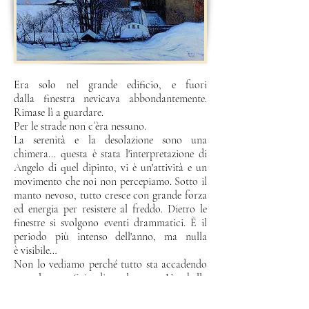
Era solo nel grande edificio, e fuori
dalla
finestra nevicava abbondantemente.
Rimase lì a guardare.
Per le strade non c´èra nessuno.
La serenità e la desolazione sono una
chimera... questa è
stata l'interpretazione di
Angelo di quel dipinto, vi è
un'attività e un
movimento che noi non percepiamo. Sotto
il
manto nevoso, tutto cresce con grande forza
ed energia
per resistere al freddo. Dietro le
finestre si svolgono eventi
drammatici. È il
periodo più intenso dell'anno, ma nulla
è
visibile…
Non lo vediamo perché tutto sta accadendo
sotto la superficie, dietro le porte. Una bella
metafora, certo, ma
forse anche un
autoritratto? All'apparenza, Angelo