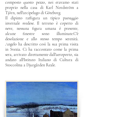
composto questo pezzo, noi
eravamo stati
proprio nella casa di Karl Nordström a
Tjörn,
nell'arcipelago di Göteborg.
Il dipinto raffigura un tipico paesaggio
invernale svedese. Il
terreno è coperto di
neve, nessuna figura umana è
presente,
alcune finestre sono illuminate.
C'è
desolazione e allo stesso tempo serenità.
Angelo ha
descritto così la sua prima visita
in Svezia. Ci ha raccontato
come la prima
sera, arrivato direttamente dall'aeroporto,
sia
andato all'Istituto Italiano di Cultura di
Stoccolma a
Djurgården Reale.