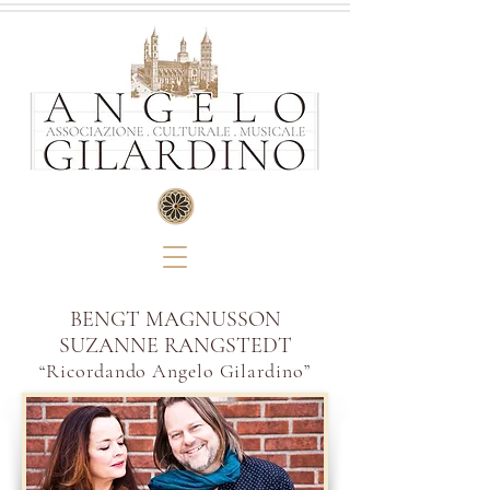
BENGT MAGNUSSON
SUZANNE RANGSTEDT
“R
icordando Angelo Gilardino”